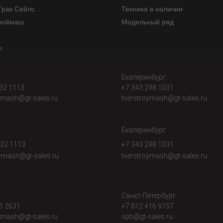
Трак Сейлс
Техника в наличии
роймаш
Модельный ряд
ы
Екатеринбург
32 1113
+7 343 298 1031
ymash@gt-sales.ru
tverstroymash@gt-sales.ru
Екатеринбург
032 1113
+7 343 298 1031
oymash@gt-sales.ru
tverstroymash@gt-sales.ru
Санкт-Петербург
5 2631
+7 812 416 9157
ymash@gt-sales.r
u
spb@gt-sales.ru