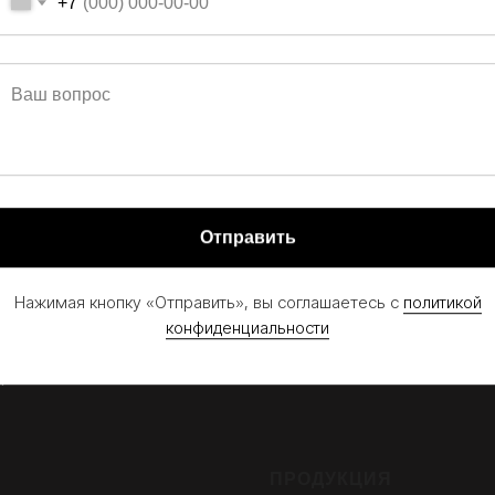
+7
Мы в Telegram
Мы на RuTube
Отправить
С
ПРОДУКЦИЯ
Нажимая кнопку «Отправить», вы соглашаетесь с
политикой
л Трак Сейлс
Техника в наличии
конфиденциальности
Модельный ряд
ы
С
ПРОДУКЦИЯ