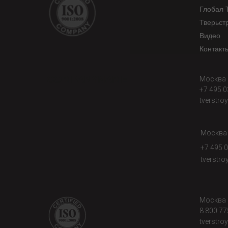
Глобал 
Тверьст
Видео
Контакт
COMPANYNAME
Москва
+7 495 0
tverstro
Москва
+7 495 
tverstr
Москва
8 800 77
tverstro