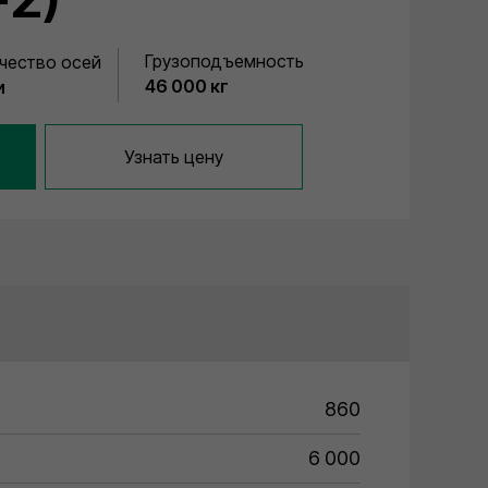
Грузоподъемность
чество осей
46 000 кг
и
Узнать цену
860
6 000