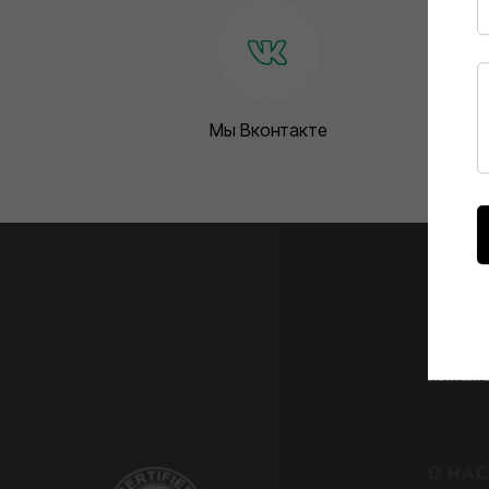
Мы Вконтакте
О НА
О Глоба
Видео
Контакт
О НА