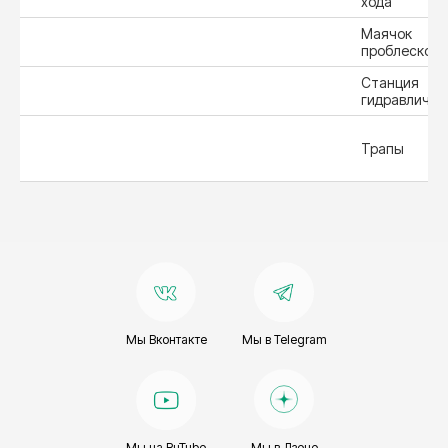
хода
Маячок
проблесков
Станция
гидравличес
Трапы
Мы Вконтакте
Мы в Telegram
Мы на RuTube
Мы в Дзене