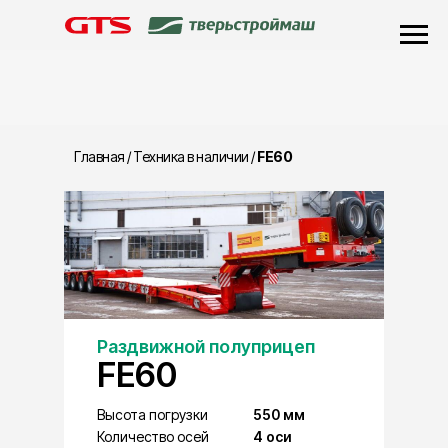
Главная
/
Техника в наличии
/
FE60
Раздвижной полуприцеп
FE60
Высота погрузки
550 мм
Количество осей
4 оси