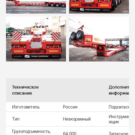
Техническое
Дополнител
описание
информаци
Изготовитель
Россия
Подзапасник
Инструмент
Тип
Низкорамный
ящик
Грузоподъемность,
64 000
Запасное ко