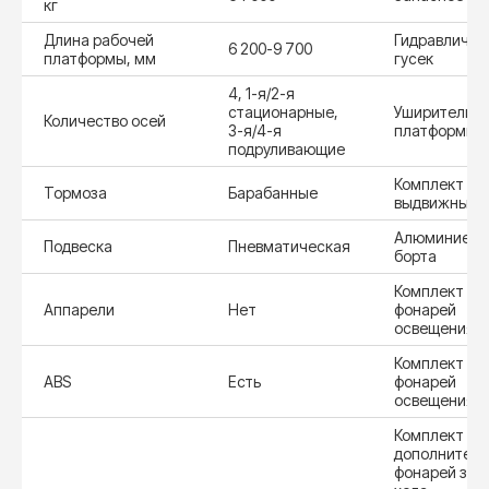
кг
Длина рабочей
Гидравличес
6 200-9 700
платформы, мм
гусек
4, 1-я/2-я
стационарные,
Уширители
Количество осей
3-я/4-я
платформы
подруливающие
Комплект из 
Тормоза
Барабанные
выдвижных з
Алюминиевы
Подвеска
Пневматическая
борта
Комплект из 
Аппарели
Нет
фонарей
освещения
Комплект из 
ABS
Есть
фонарей
освещения
Комплект из 
дополнител
фонарей зад