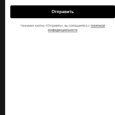
Лизинг
Трейд-ин
Отправить
Нажимая кнопку «Отправить», вы соглашаетесь с
политикой
COMPANYNAME
Москва
конфиденциальности
+7 495 032 1113
tverstroymash@gt-sales.ru
Екатеринбург
+7 343 298 1031
tverstroymash@gt-sales.ru
Москва
+7 495 032 1113
tverstroymash@gt-sales.ru
Екатеринбург
+7 343 298 1031