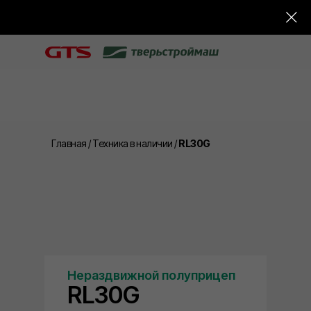
Главная
/
Техника в наличии
/
RL30G
Нераздвижной полуприцеп
RL30G