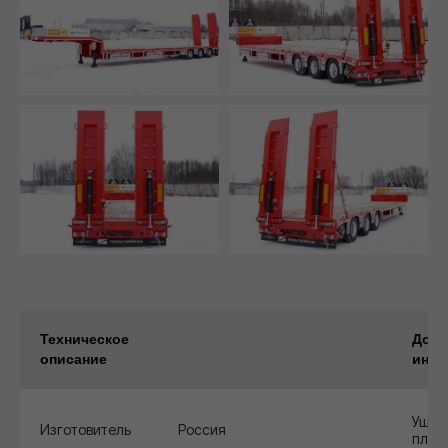
Техническое
Допо
описание
инф
Ушир
Изготовитель
Россия
плат