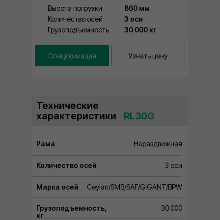
Высота погрузки
860 мм
Количество осей
3 оси
Грузоподъемность
30 000 кг
Спецификация
Узнать цену
Технические
характеристики
⠀RL30G
Рама
Нераздвижная
Количество осей
3 оси
Марка осей
Ceylan/SMB/SAF/GIGANT/BPW
Грузоподъемность,
30 000
кг