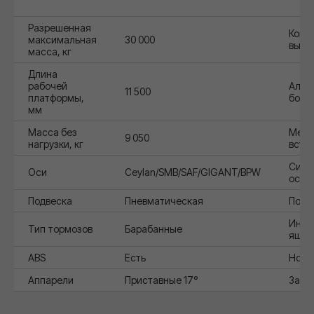
Разрешенная
Комп
максимальная
30 000
выдв
масса, кг
Длина
рабочей
Алюм
11 500
платформы,
борт
мм
Масса без
Мест
9 050
нагрузки, кг
вста
Сист
Оси
Ceylan/SMB/SAF/GIGANT/BPW
осев
Подвеска
Пневматическая
Подз
Инст
Тип тормозов
Барабанные
ящик
ABS
Есть
Нова
Аппарели
Приставные 17°
Запа