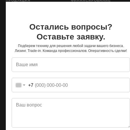
ПРОДУКЦИЯ
ФИНАНСИРОВАНИЕ
Техника в наличии
Кредит для физических лиц
Модельный ряд
Кредит для юридических лиц
Экспресс-кредит
Остались вопросы?
Лизинг
Оставьте заявку.
Подберем технику для решения любой задачи вашего бизнеса.
Лизинг. Trade-in. Команда профессионалов. Оперативность сделки!
О НАС
Глобал Трак Сейлс
Тверьстроймаш
Видео
+7
Контакты
ПРОДУКЦИЯ
УСЛУГИ
Техника в наличии
Кредит для физических лиц
Модельный ряд
Кредит для юридических лиц
Экспресс-кредит