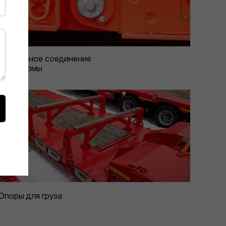
Шарнирное соединение
платформы
Опоры для груза