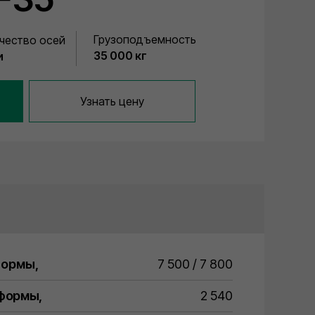
Грузоподъемность
чество осей
35 000 кг
и
Узнать цену
формы,
7 500 / 7 800
тформы,
2 540