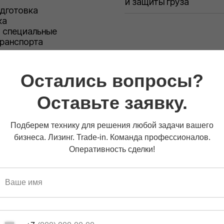
и защиты груза
одготовка
ка
+ специальные
транспорта
зводителей.
Остались вопросы?
Оставьте заявку.
Подберем технику для решения любой задачи вашего
бизнеса. Лизинг. Trade-in. Команда профессионалов.
испособления
Оперативность сделки!