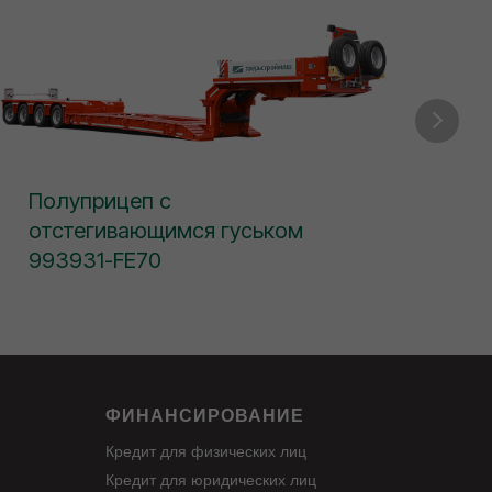
Полуприцеп с
По
отстегивающимся гуськом
от
993931-FE70
99
ФИНАНСИРОВАНИЕ
Кредит для физических лиц
Кредит для юридических лиц