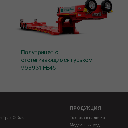
Полуприцеп с
отстегивающимся гуськом
993931-FE45
С
ПРОДУКЦИЯ
л Трак Сейлс
Техника в наличии
Модельный ряд