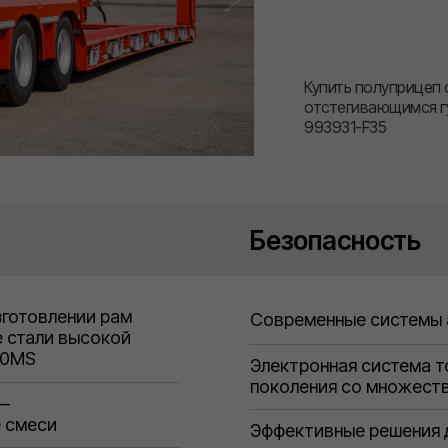
Купить полуприцеп 
отстегивающимся г
993931-F35
Безопасность
зготовлении рам
Современные системы 
е стали высокой
00MS
Электронная система 
поколения со множеств
 —
 смеси
Эффективные решения 