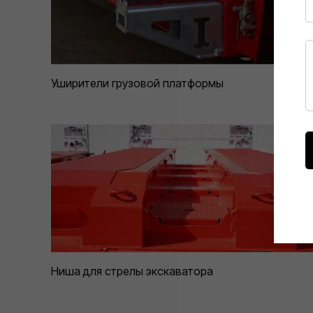
Уширители грузовой платформы
Ниша для стрелы экскаватора