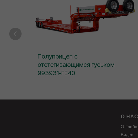
Полуприцеп с
отстегивающимся гуськом
993931-FE40
О НА
О Глоба
Видео