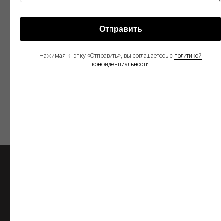
Отправить
Нажимая кнопку «Отправить», вы соглашаетесь с
политикой
конфиденциальности
Низкорамный полуприцеп
993931-LOW30
О НАС
О Глобал Трак Сейлс
Видео
Контакты