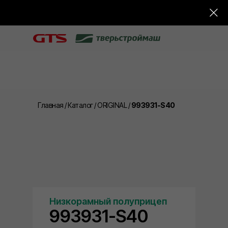
Главная
/
Каталог
/
ORIGINAL
/
993931-S40
Низкорамный полуприцеп
993931-S40