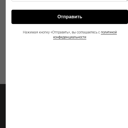
Отправить
Нажимая кнопку «Отправить», вы соглашаетесь с
политикой
конфиденциальности
Низкорамный
полуприцеп 993931-L48
О НАС
О Глобал Трак Сейлс
Видео
Контакты