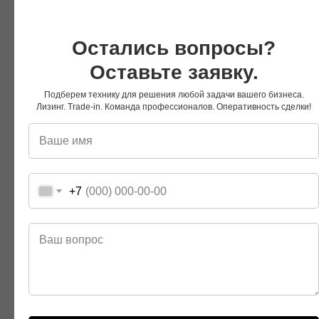
Ящик для инструментов
Остались вопросы?
Оставьте заявку.
Подберем технику для решения любой задачи вашего бизнеса.
Лизинг. Trade-in. Команда профессионалов. Оперативность сделки!
Мы Вконтакте
Мы в Telegram
+7
Мы на RuTube
Мы в Дзене
Другие модели серии