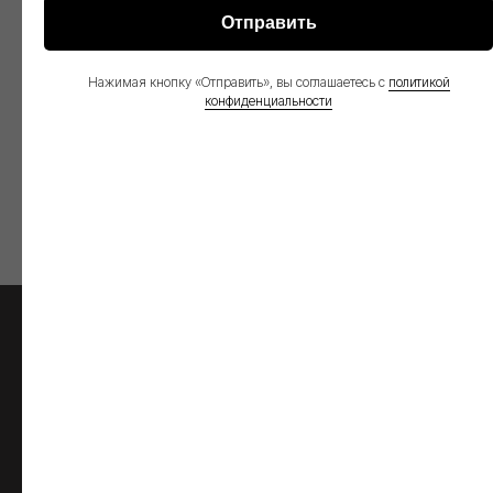
Отправить
Нажимая кнопку «Отправить», вы соглашаетесь с
политикой
конфиденциальности
Полуприцеп-платформа
993941-PE40
О НАС
О Глобал Трак Сейлс
Видео
Контакты
ПРОДУКЦИЯ
ФИНАНСИРОВАНИЕ